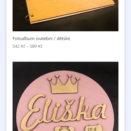
Fotoalbum svatební / dětské
542
Kč
–
589
Kč