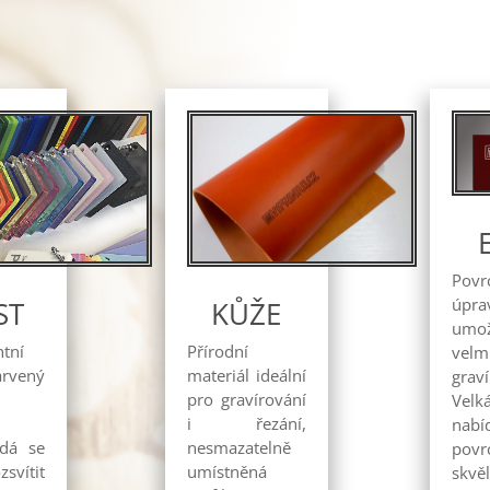
Povr
úpr
ST
KŮŽE
umož
ntní
Přírodní
velm
arvený
materiál ideální
graví
pro gravírování
Velk
i řezání,
nabí
 dá se
nesmazatelně
pov
svítit
umístněná
skvě