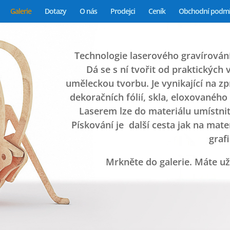
Galerie
Dotazy
O nás
Prodejci
Ceník
Obchodní podm
Technologie laserového gravírování
Dá se s ní tvořit od praktických 
uměleckou tvorbu. Je vynikající na zp
dekoračních fólií, skla, eloxovaného
Laserem lze do materiálu umístnit
Pískování je další cesta jak na mat
graf
Mrkněte do galerie. Máte už