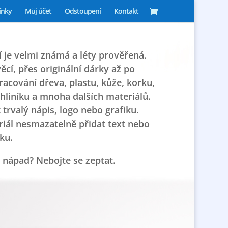
ínky
Můj účet
Odstoupení
Kontakt
 je velmi známá a léty prověřená.
věcí, přes originální dárky až po
racování dřeva, plastu, kůže, korku,
 hliníku a mnoha dalších materiálů.
 trvalý nápis, logo nebo grafiku.
eriál nesmazatelně přidat text nebo
iku.
 nápad? Nebojte se zeptat.