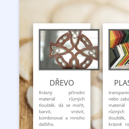
PLA
DŘEVO
transpare
Krásný přírodní
nebo zab
materiál různých
materiál
tlouštěk. dá se mořit,
různých
barvit, vrstvit,
tlouštěk,
kombinovat a mnoho
krásně roz
dalšího.