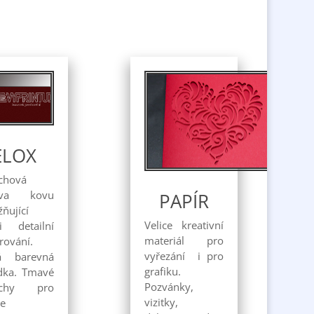
ELOX
chová
ava kovu
PAPÍR
ňující
Velice kreativní
i detailní
materiál pro
rování.
vyřezání i pro
á barevná
grafiku.
dka. Tmavé
Pozvánky,
rchy pro
vizitky,
le