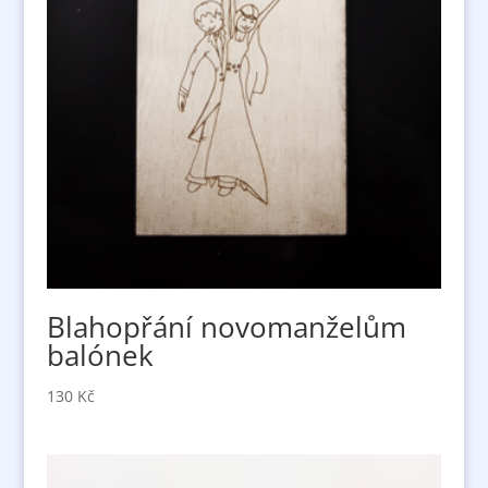
Blahopřání novomanželům
balónek
130
Kč