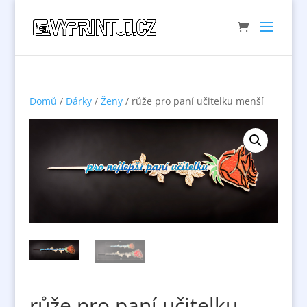
Domů
/
Dárky
/
Ženy
/ růže pro paní učitelku menší
růže pro paní učitelku