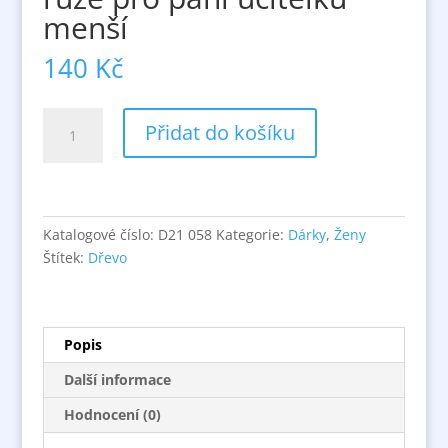
menší
140
Kč
růže
Přidat do košíku
pro
paní
učitelku
menší
množství
Katalogové číslo:
D21 058
Kategorie:
Dárky
,
Ženy
Štítek:
Dřevo
Popis
Další informace
Hodnocení (0)