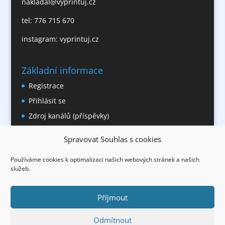
nakladal@vyprintuj.cz
tel: 776 715 670
instagram: vyprintuj.cz
Základní informace
Registrace
Přihlásit se
Zdroj kanálů (příspěvky)
Kanál komentářů
Spravovat Souhlas s cookies
Česká lokalizace
Používáme cookies k optimalizaci našich webových stránek a našich
služeb.
Příjmout
Odmítnout