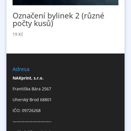
Označení bylinek 2 (různé
počty kusů)
19
Kč
Adresa
NAKprint, s.r.o.
Františka Bára 2567
Uherský Brod 68801
IČO:
09726268
—————————–